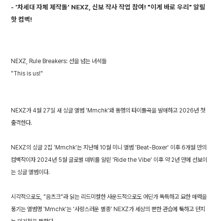
- '차세대 자체 제작돌' NEXZ, 신보 작사 작업 참여! "이게 바로 우리" 알릴
핫 컴백!
NEXZ, Rule Breakers: 선을 넘는 녀석들
"This is us!"
NEXZ가 4월 27일 새 싱글 앨범 'Mmchk'와 동명의 타이틀곡을 발매하고 2026년 첫
출격한다.
NEXZ의 싱글 2집 'Mmchk'는 지난해 10월 미니 앨범 'Beat-Boxer' 이후 6개월 만의
컴백작이자 2024년 5월 글로벌 데뷔를 알린 'Ride the Vibe' 이후 약 2년 만에 선보이
는 싱글 앨범이다.
시각적으로도, "음츠크"라 읽는 리드미컬한 사운드적으로도 어딘가 독특하고 묘한 매력을
풍기는 앨범명 'Mmchk'는 '사랑스러운 별종' NEXZ가 세상의 뻔한 관습에 툭하고 던지