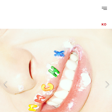
KO
PROFILE
DISCOGRAPHY
GALLERY
VIDEO
NOTICE
SCHEDULE