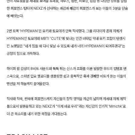
만의 자유로움을 제대로 보여줄 노래로, 하우스, 팝핀, 비보잉, 힙합 등 다양한 장르를 섭렵
한 퍼포먼스 탑티어 NEXZ가 선사하는 과감과 쾌감의 퍼포먼스가 보는 이들의 3분을 단숨
에 빼앗는다.
2번 트랙 'HYPEMAN'은 유키와 토모야가 단독 작사했다. 그룹 리더이자 존재 자체가
HYPEMAN인 토모야와 MBTI 'CUTE'에 빛나는 인간 비타민 막내 유키 조합이 탄생시
킨 노랫말은 "네가 힘들 때 다시 빛날 수 있도록 내가 너의 HYPEMAN이 되어주겠다"는
긍정의 힘으로 가득하다.
하이퍼 팝 감성의 8비트 사운드와 톡톡 튀는 신스가 조화를 이룬 발랄한 무드의 업템포 댄
스곡으로, 스웨덴 민요 멜로디를 샘플링한 쉽고 중독적인 훅과 경쾌한 비트가 듣는 이들의
텐션을 저 하늘까지 끌어올린다.
작사와 작곡, 편곡에 퍼포먼스까지 자신들의 창작 영역을 차근히 넓히며 차세대 자체 제작
돌으로서 발돋움하고 있는 NEXZ가 "이게 바로 우리"라는 자신감의 인기척 'Mmchk'로
더 큰 목소리를 내기 위한 목청을 가다듬는다.