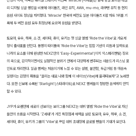
진영이 작사, 작곡한 파이널 스테이지 미션곡 'Miracle'(미라클)은 발매 당일 오리콘 데일
리 디지털 싱글 랭킹을 비롯해 아이튠즈, 라인 뮤직, AWA, mu-mo, 라쿠텐 뮤직 등 현지
음원 사이트 정상을 차지했다. 'Miracle' 한국어 버전도 일본 아이튠즈 K팝 차트 1위를 기
록해 두 버전 음원 모두 최정상에 오르며 응원을 받았다.
토모야, 유우, 하루, 소 건, 세이타, 휴이, 유키는 첫 싱글 앨범 'Ride the Vibe'로 가요계
정식 출사표를 던진다. 동명의 타이틀곡 'Ride the Vibe'는 힙합 기반의 리듬과 일렉트로
니카의 요소를 더해 완성한 NEXZ만의 ‘Easy-Experimental'(이지 익스페리멘탈) 장르
의 곡으로, 감각적이면서도 실험적인 분위기 안에서 다양하게 변주되는 사운드가 리스닝 포
인트로 자리한다. 일곱 멤버는 처음이기에 느낄 수 있는 설렘, 불안함, 두근거림 등 마음속
일렁이는 감정의 파동을 "끌리는 대로 나와 함께 이 바이브(Vibe)에 올라타보자"고 노래한
다. 또한 신보에 수록된 'Starlight'(스타라이트)로 NEXZ 멤버들의 청량한 음색까지 만끽
할 수 있다.
JYP가 오랜만에 새로이 선보이는 보이그룹 NEXZ는 데뷔 앨범 ‘Ride the Vibe’로 자신
들만의 흐름을 시작한다. 'Z세대'가 가진 특장점과 매력을 살린 토모야, 유우, 하루, 소 건,