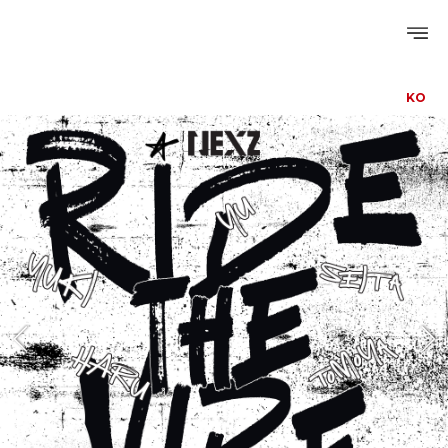
KO
PROFILE
DISCOGRAPHY
GALLERY
VIDEO
NOTICE
SCHEDULE