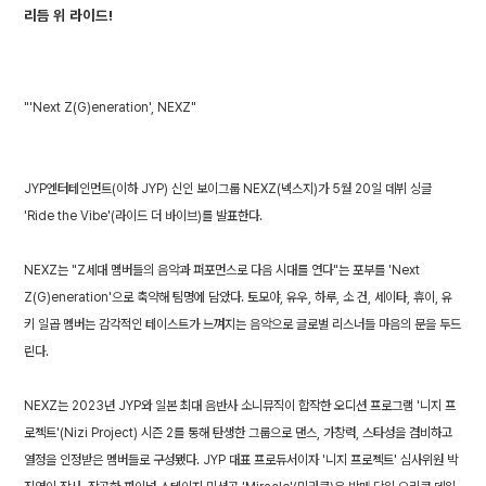
리듬 위 라이드!
"'Next Z(G)eneration', NEXZ"
JYP엔터테인먼트(이하 JYP) 신인 보이그룹 NEXZ(넥스지)가 5월 20일 데뷔 싱글
'Ride the Vibe'(라이드 더 바이브)를 발표한다.
NEXZ는 "Z세대 멤버들의 음악과 퍼포먼스로 다음 시대를 연다"는 포부를 'Next
Z(G)eneration'으로 축약해 팀명에 담았다. 토모야, 유우, 하루, 소 건, 세이타, 휴이, 유
키 일곱 멤버는 감각적인 테이스트가 느껴지는 음악으로 글로벌 리스너들 마음의 문을 두드
린다.
NEXZ는 2023년 JYP와 일본 최대 음반사 소니뮤직이 합작한 오디션 프로그램 '니지 프
로젝트'(Nizi Project) 시즌 2를 통해 탄생한 그룹으로 댄스, 가창력, 스타성을 겸비하고
열정을 인정받은 멤버들로 구성됐다. JYP 대표 프로듀서이자 '니지 프로젝트' 심사위원 박